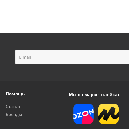
с ручной для мяча TREK (13см) гибкий,шланг,игла,насадка для фитбола
Много
Помощь
Мы на маркетплейсах
Статьи
с ручной для мяча TREK (25см) гибкий,шланг,игла,насадка для фитбола
Бренды
Много