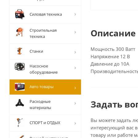
Силовая техника
Описание
Строительная
техника
Мощность 300 Ватт
Станки
Напряжение 12 В
Давление до 10А
Насосное
Производительност
оборудование
Авто товары
Задать во
Расходные
материалы
Вы можете задать л
СПОРТ и ОТДЫХ
интересующий вас в
товару или работе м