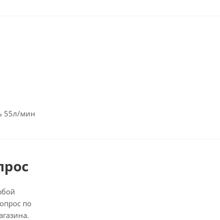
ь 55л/мин
прос
юбой
опрос по
агазина.