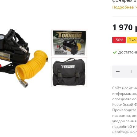
фонарем 6
Подробнее
1 970
-
50
%
Эко
Достаточ
Сайт носит 
информация, 
определяемой
Российской 
Производител
названия, вн
уведомления 
подробной ин
необходимо 