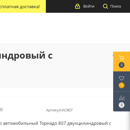
сплатная доставка!
Войти
Поиск
индровый с
0
0
0
Артикул:
AC807
р автомобильный Торнадо 807 двухцилиндровый с