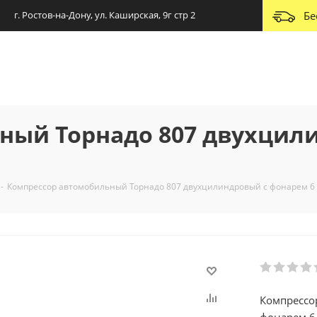
г. Ростов-на-Дону, ул. Каширская, 9г стр 2
Бе
ный Торнадо 807 двухцил
-
Компрессор автомобильный Торнадо 807 двухцилиндровый с фонарем 6
Компрессо