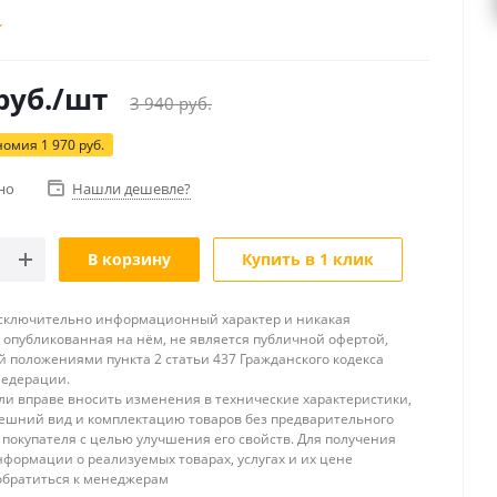
руб.
/шт
3 940
руб.
номия
1 970
руб.
но
Нашли дешевле?
В корзину
Купить в 1 клик
исключительно информационный характер и никакая
опубликованная на нём, не является публичной офертой,
 положениями пункта 2 статьи 437 Гражданского кодекса
Федерации.
и вправе вносить изменения в технические характеристики,
ешний вид и комплектацию товаров без предварительного
покупателя с целью улучшения его свойств. Для получения
формации о реализуемых товарах, услугах и их цене
обратиться к менеджерам