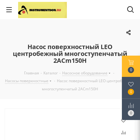
Насос поверхностный LEO
центробежный многоступенчатый
2АСm150H
0
Главная
-
Каталог
-
Насосное оборудование
-
Насосы поверхностные
-
Насос поверхностный LEO центробежный
многоступенчатый 2АСm150H
0
0