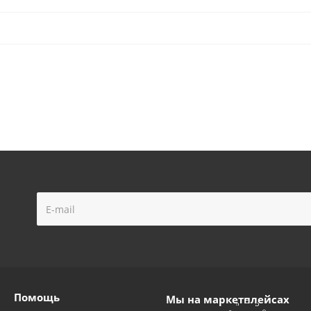
 G12BD903А - GBC
Велосипед модель G20X905- COMFORT
таточно
Достаточно
Помощь
Мы на маркетплейсах