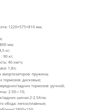
та: 1220×575×810 мм;
м;
800 мм;
,5 кг;
: 90 кг;
ть: 40 км/ч;
ка: 1,8л;
х амортизаторов: пружина;
х тормозов: дисковые;
передних/задних тормозов: ручной;
ны: 2.50—10;
х/задних шинах:2-2.5Атм;
го обода: легкосплавные;
(об/мин):2800±150;