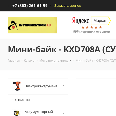
+7 (863) 261-61-99
Заказать звонок
99% хороших отзывов
Мини-байк - KXD708А (
Главная
-
Каталог
-
Мото вело техника
-
Мини-байк - KXD708А (С
Электроинструмент
ЗАПЧАСТИ
Аккумуляторный