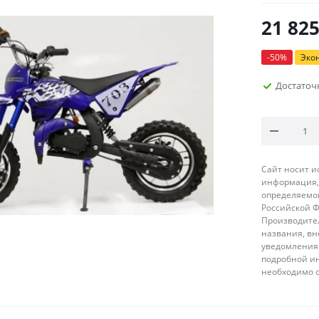
21 82
-
50
%
Эко
Достаточ
Сайт носит 
информация, 
определяемой
Российской 
Производител
названия, вн
уведомления 
подробной ин
необходимо 