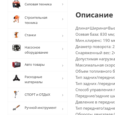
Силовая техника
Описание
Строительная
техника
Длина×Ширина×Высо
Осевая база: 830 мм;
Станки
Мин.клиренс: 190 м
Диаметр поворота: 2
Насосное
оборудование
Снаряженный вес: 24
Допустимая нагрузка 
Авто товары
Максимальная скорос
Объем топливного ба
Расходные
Тип задних/передни
материалы
Тип задних /передни
Способ управления 
СПОРТ и ОТДЫХ
Передние/задние ши
Давление в передни
Ручной инструмент
Тип переднего/задне
Обороты двигателя 