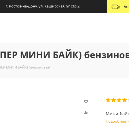
г. Ростов-на-Дону, ул. Каширская, 9г стр 2
Бе
СУПЕР МИНИ БАЙК) бензино
УПЕР МИНИ БАЙК) бензиновый
Мини-байк
Подробнее