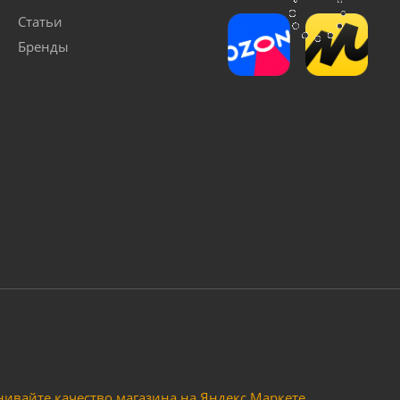
Статьи
Бренды
байк - KXD708А (СУПЕР МИНИ БАЙК) бензиновый
Достаточно