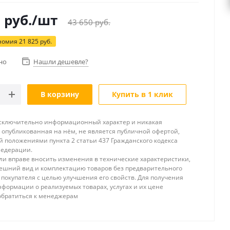
5
руб.
/шт
43 650
руб.
номия
21 825
руб.
но
Нашли дешевле?
В корзину
Купить в 1 клик
исключительно информационный характер и никакая
опубликованная на нём, не является публичной офертой,
 положениями пункта 2 статьи 437 Гражданского кодекса
Федерации.
и вправе вносить изменения в технические характеристики,
ешний вид и комплектацию товаров без предварительного
покупателя с целью улучшения его свойств. Для получения
формации о реализуемых товарах, услугах и их цене
обратиться к менеджерам