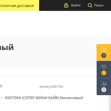
сплатная доставка!
Войти
Поиск
вый
0
0
Артикул:
001762
0
 - KXD708А (СУПЕР МИНИ БАЙК) бензиновый