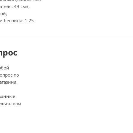
теля: 49 см3;
ной;
 бензина: 1:25.
прос
юбой
опрос по
агазина.
ванные
ельно вам