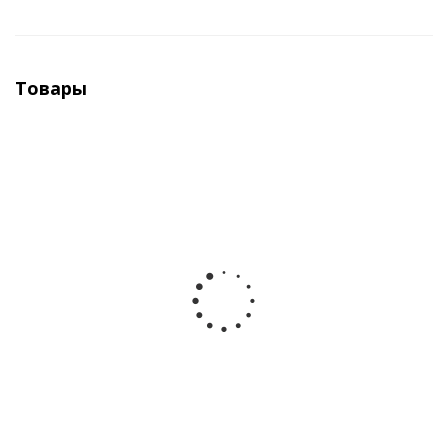
Товары
Пила торцовочная PATRIOT MS 305
Мало