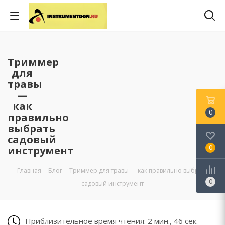
Триммер
для
травы
—
как
0
правильно
выбрать
садовый
0
инструмент
Главная
-
Блог
-
Триммер для травы — как правильно выбрать
0
садовый инструмент
Приблизительное время чтения: 2 мин., 46 сек.