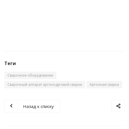
Аппарат аргонодуговой сварки FoxWeld SAGGIO
TIG 300 DC Pulse Digital
Мало
Теги
Сварочное оборудование
Сварочный аппарат аргонодуговой сварки
Аргонная сварка
Назад к списку