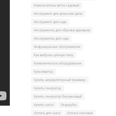
Измельчитель веток садовый
Инструмент для дома или дачи
Инструмент для сада
Инструменты для обрезки деревьев
Инструменты для сада
Инфракрасные обогреватели
Как выбрать цепную пилу
Климатическое оборудование
Культиватор
Купить аккумуляторный триммер
Купить генератор
Купить генератор бензиновый
Купить насос
Ледорубы
Лопата для снега
Лопата снеговая