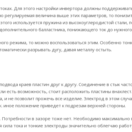
 токах. Для этого настройки инвертора должны поддерживат
но регулируемая величина выше этих параметров, то понизит
этого используется пружина из высокоуглеродистой стали,
дополнительного балластника, понижающего ток до нужного
ого режима, то можно воспользоваться этим. Особенно тон
томатически разрывать дугу, давая металлу остыть.
одвода краев пластин друг к другу. Соединение в стык част
ли есть возможность, стоит расположить пластины внахлест.
, и не позволит прожечь все изделие. Электрод в этом случ
к. иное положение приведет к подрезам верхней стороны.
. Потребности в зазоре тоже нет. Необходимо максимально 
я сила тока и тонкие электроды значительно облегчаю работ