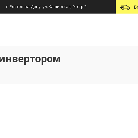
г. Ростов-на-Дону, ул. Каширская, 9г стр 2
Б
 инвертором