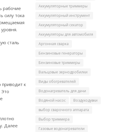
Аккумуляторные триммеры
ь рабочие
ь силу тока
Аккумуляторный инструмент
 помещаемая
Аккумуляторный секатор
 уровня.
Аккумуляторы для автомобиля
кую сталь
Аргонная сварка
Бензиновые генераторы
Бензиновые триммеры
Вальцовые зернодробилки
Виды обогревателей
о приводит к
 Это
Водонагреватель для дачи
ае
Водяной насос
Воздуходувки
выбор сварочного аппарата
плотно
Выбор триммера
у. Далее
Газовые водонагреватели