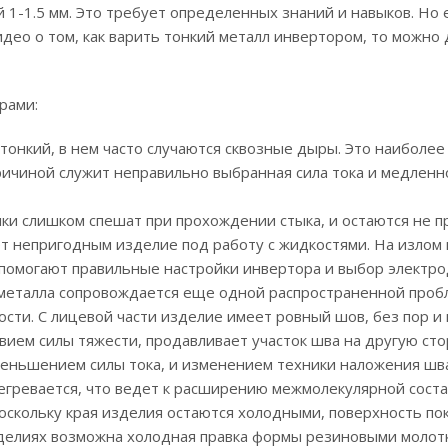
 1-1.5 мм. Это требует определенных знаний и навыков. Но 
видео о том, как варить тонкий металл инвертором, то можно
рами:
онкий, в нем часто случаются сквозные дыры. Это наиболее
ичиной служит неправильно выбранная сила тока и медленн
ки слишком спешат при прохождении стыка, и остаются не 
ет непригодным изделие под работу с жидкостями. На излом
помогают правильные настройки инвертора и выбор электро
о металла сопровождается еще одной распространенной про
ти. С лицевой части изделие имеет ровный шов, без пор и 
вием силы тяжести, продавливает участок шва на другую сто
еньшением силы тока, и изменением техники наложения шва
егревается, что ведет к расширению межмолекулярной сост
Поскольку края изделия остаются холодными, поверхность по
зделиях возможна холодная правка формы резиновыми молот