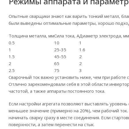
Режимы аппарата и параметр
Опытные сварщики знают как варить тонкий металл, бла
были выведены оптимальные параметры, хорошо подходя
Толщина металла, мм
Сила тока, А
Диаметр электрода, мм
0.5
10
1
1
25-35
1.6
1.5
45-55
2
2
65
2
2.5
75
3
Сварочный ток важно установить ниже, чем при работе 
Отлично зарекомендовали себя в этой области инверто
частотой, а также аппараты постоянного тока.
Если настройки агрегата позволяют выставлять уровень 
меньшее значение (примерно на 20%), чем рабочий ток. 
начинать сварку сразу в месте соединения. Если стартов
поверхности, а затем перенести на стык.