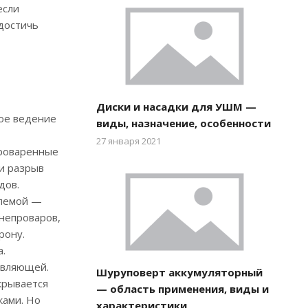
если
 достичь
Диски и насадки для УШМ —
ое ведение
виды, назначение, особенности
27 января 2021
проваренные
 и разрыв
дов.
блемой —
непроваров,
рону.
.
авляющей.
Шуруповерт аккумуляторный
крывается
— область применения, виды и
ками. Но
характеристики