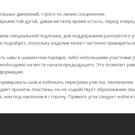
ельных движений, строго по линии соединения.
ерывистой дугой, давая металлу время остыть, перед очере
ием специальной подложки, для поддержания разогретого у
е подойдет, поскольку изделие может частично привариться 
ь швы в шахматном порядке, либо небольшими участками (п
еобходимо на месте начала предыдущего. Это позволит ра
еформацию.
сформировать шов и избежать перегрева участка. Увеличение
дает прожечь пластины, но не содействует образованию св
, или под наклоном в сторону. Прямого угла следует избегать,