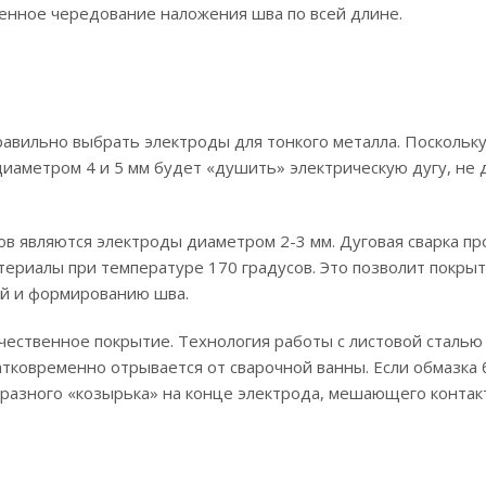
ленное чередование наложения шва по всей длине.
авильно выбрать электроды для тонкого металла. Поскольку
иаметром 4 и 5 мм будет «душить» электрическую дугу, не 
в являются электроды диаметром 2-3 мм. Дуговая сварка п
териалы при температуре 170 градусов. Это позволит покры
ой и формированию шва.
чественное покрытие. Технология работы с листовой сталью
атковременно отрывается от сварочной ванны. Если обмазка
бразного «козырька» на конце электрода, мешающего контак