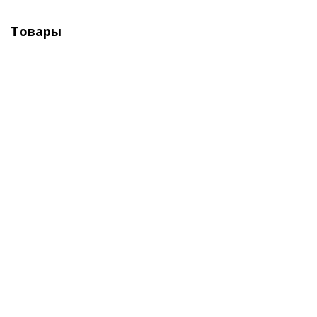
Товары
Шланг "Умница" ШП-Р-4д-4Бар поливочный,
резиновый
Достаточно