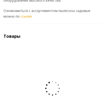
оборудование высокого качества.
Ознакомиться с ассортиментом пылесосы садовые
можно по
ссылке
Товары
Пылесос-измельчитель электрический PATRIOT
GARDEN BV2000E