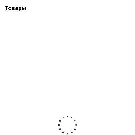
Товары
Ножницы-кусторез аккумуляторные Sturm CHT36
7,2 В, 1,5 Ач, длина реза 120 мм
Мало