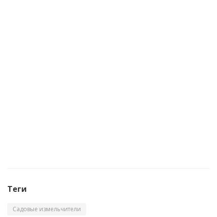
Ножницы-кусторез аккумуляторные PATRIOT
CSH272 7,2В
Достаточно
Теги
Садовые измельчители