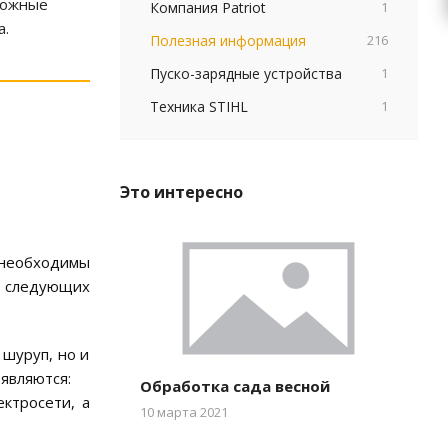
сложные
Компания Patriot
1
а.
Полезная информация
216
Пуско-зарядные устройства
1
Техника STIHL
1
Это интересно
 необходимы
 следующих
 шуруп, но и
являются:
Обработка сада весной
ктросети, а
10 марта 2021