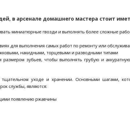
дей, в арсенале домашнего мастера стоит имет
бивать миниатюрные гвозди и выполнять более сложные раб
виях для выполнения самых работ по ремонту или обслужив
жковыми, накидными, торцевыми и разводными типами
м размером зубьев, чтобы выполнять грубую и аккуратную
в тщательном уходе и хранении. Основными шагами, ко
ок службы, являются:
щими появлению ржавчины