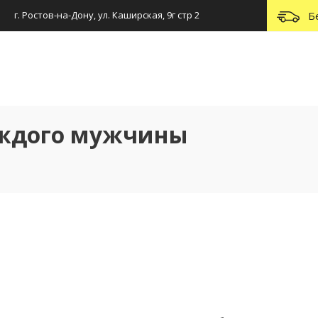
г. Ростов-на-Дону, ул. Каширская, 9г стр 2
Б
аждого мужчины