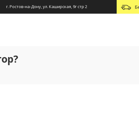
г. Ростов-на-Дону, ул. Каширская, 9г стр 2
Б
тор?