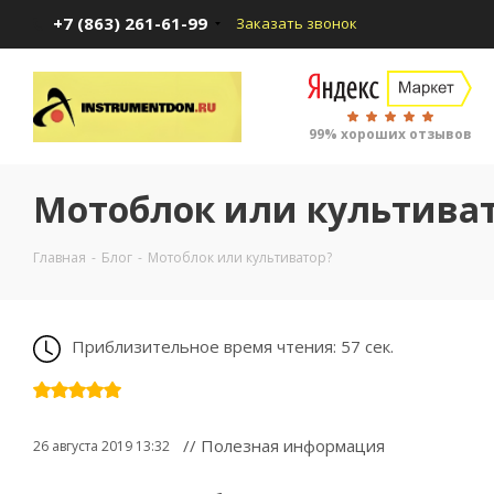
+7 (863) 261-61-99
Заказать звонок
99% хороших отзывов
Мотоблок или культива
Главная
-
Блог
-
Мотоблок или культиватор?
Приблизительное время чтения: 57 сек.
// Полезная информация
26 августа 2019 13:32