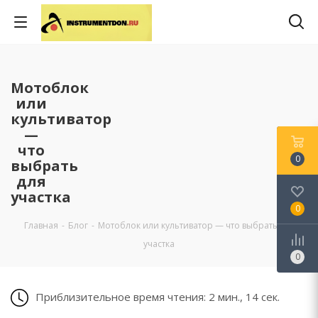
Мотоблок
или
культиватор
—
что
0
выбрать
для
участка
0
Главная
-
Блог
-
Мотоблок или культиватор — что выбрать для
участка
0
Приблизительное время чтения: 2 мин., 14 сек.