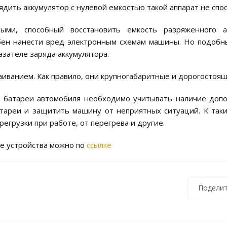
дить аккумулятор с нулевой емкостью такой аппарат не спо
ми, способный восстановить емкость разряженного ак
собен нанести вред электронным схемам машины. Но подобн
зателе заряда аккумулятора.
аиванием. Как правило, они крупногабаритные и дорогостоящ
й батареи автомобиля необходимо учитывать наличие доп
атареи и защитить машину от неприятных ситуаций. К так
егрузки при работе, от перегрева и другие.
е устройства можно по
ссылке
Поделит