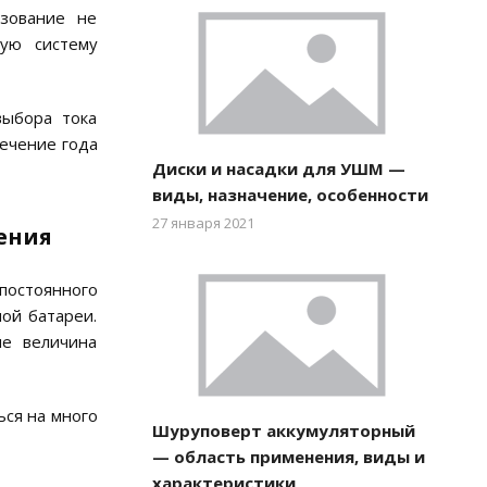
ьзование не
ную систему
выбора тока
ечение года
Диски и насадки для УШМ —
виды, назначение, особенности
27 января 2021
ения
постоянного
ой батареи.
ше величина
ься на много
Шуруповерт аккумуляторный
— область применения, виды и
характеристики