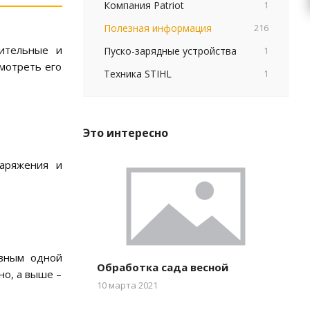
Компания Patriot
1
Полезная информация
216
жительные и
Пуско-зарядные устройства
1
мотреть его
Техника STIHL
1
Это интересно
заряжения и
авным одной
Обработка сада весной
но, а выше –
10 марта 2021