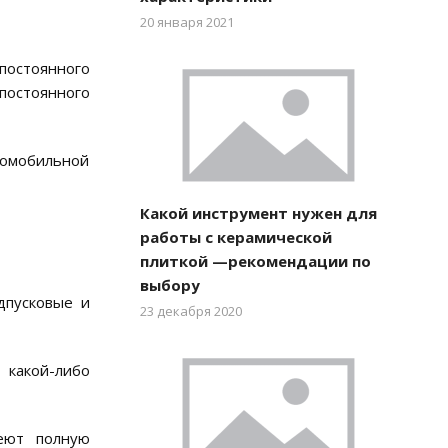
20 января 2021
постоянного
постоянного
томобильной
Какой инструмент нужен для
работы с керамической
плиткой —рекомендации по
выбору
дпусковые и
23 декабря 2020
 какой-либо
меют полную