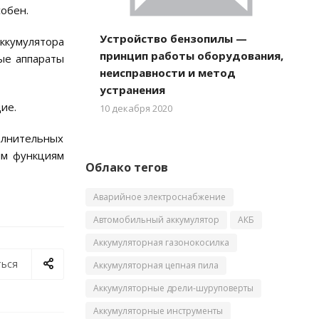
собен.
Устройство бензопилы —
кумулятора
принцип работы оборудования,
ые аппараты
неисправности и метод
устранения
ие.
10 декабря 2020
олнительных
им функциям
Облако тегов
Аварийное электроснабжение
Автомобильный аккумулятор
АКБ
Аккумуляторная газонокосилка
ься
Аккумуляторная цепная пила
Аккумуляторные дрели-шуруповерты
Аккумуляторные инструменты