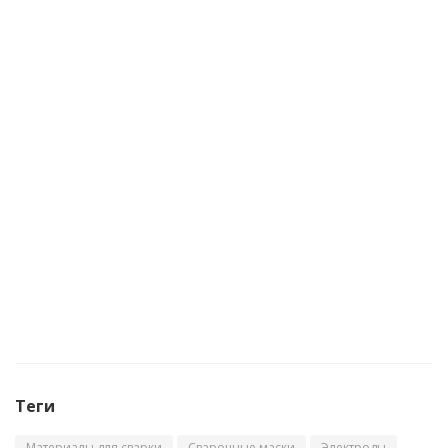
Проволока сварочная алюминиевая Foxweld AL
Mg 5 (Св-АМг5/ER-5356) д.0.8мм 2кг D200
Много
Теги
Материалы для сварки
Сварочные маски
Электроды