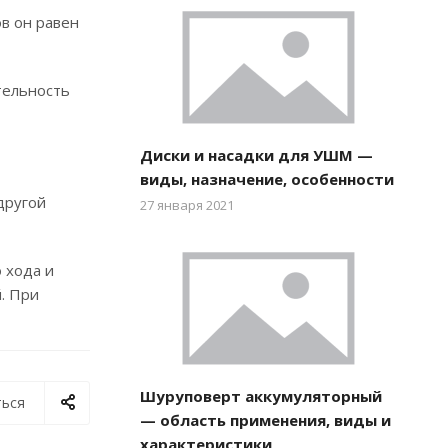
в он равен
тельность
Диски и насадки для УШМ —
виды, назначение, особенности
другой
27 января 2021
 хода и
. При
Шуруповерт аккумуляторный
ься
— область применения, виды и
характеристики