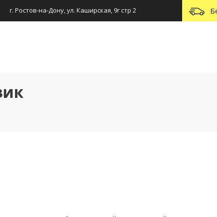
г. Ростов-на-Дону, ул. Каширская, 9г стр 2
Б
зик