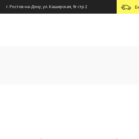
г. Ростов-на-Дону, ул. Каширская, 9г стр 2
Б