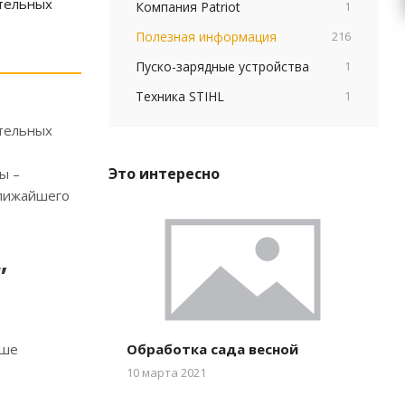
ительных
Компания Patriot
1
Полезная информация
216
Пуско-зарядные устройства
1
Техника STIHL
1
ительных
Это интересно
ы –
ближайшего
”
чше
Обработка сада весной
10 марта 2021