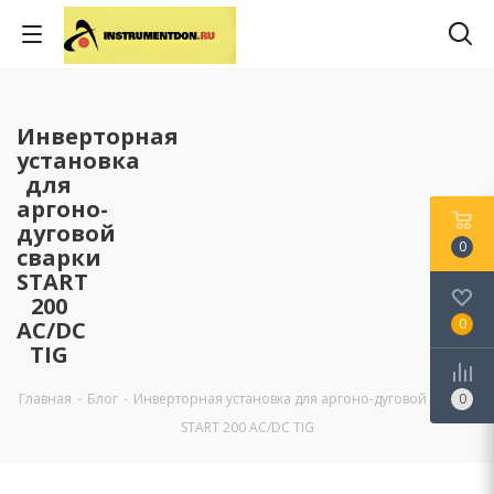
Инверторная
установка
для
аргоно-
дуговой
0
сварки
START
200
0
AC/DC
TIG
Главная
-
Блог
-
Инверторная установка для аргоно-дуговой сварки
0
START 200 AC/DC TIG