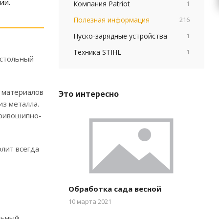
ии.
Компания Patriot
1
Полезная информация
216
Пуско-зарядные устройства
1
Техника STIHL
1
астольный
х материалов
Это интересно
из металла.
кривошипно-
лит всегда
Обработка сада весной
10 марта 2021
льный