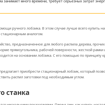
а занимает много времени, требует серьезных затрат энерг
мощи ручного лобзика. В этом случае лучше всего купить н
 стационарным аналогом.
ойство, предназначенное для любого распила дерева, прочи
орме прямоугольника, рабочей поверхности, жесткой рамки 
аходится на основании лобзика. С его помощью по принципу 
предлагает приобрести стационарный лобзик, который позво
твить распил заготовки под необходимым углом.
о станка
ся несколькими показателями. Перед тем, как купить насто