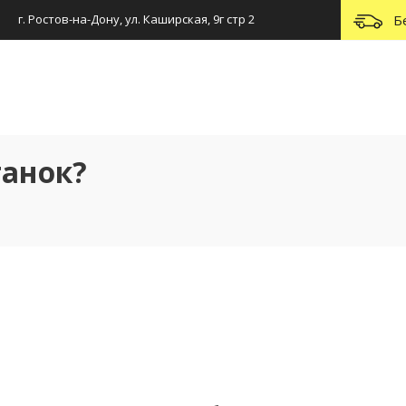
г. Ростов-на-Дону, ул. Каширская, 9г стр 2
Б
танок?