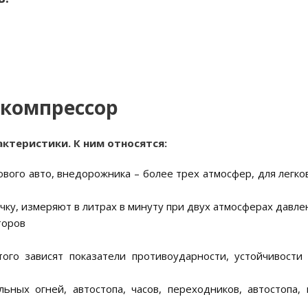
 компрессор
ктеристики. К ним относятся:
ового авто, внедорожника – более трех атмосфер, для легк
чку, измеряют в литрах в минуту при двух атмосферах давле
торов
того зависят показатели противоударности, устойчивости 
ных огней, автостопа, часов, переходников, автостопа, 