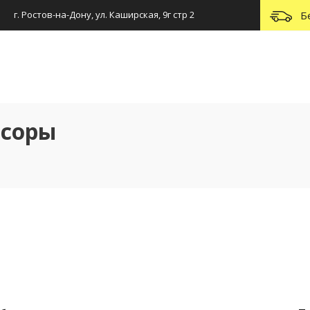
г. Ростов-на-Дону, ул. Каширская, 9г стр 2
Б
ссоры