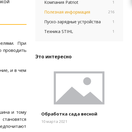
акой
Компания Patriot
1
Полезная информация
216
Пуско-зарядные устройства
1
Техника STIHL
1
телями. При
о проводить
Это интересно
ие, и в чем
шина и тому
Обработка сада весной
 становятся
10 марта 2021
редпочитают