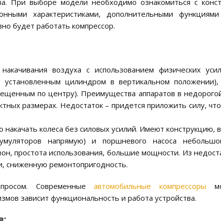
тва. При выборе модели необходимо ознакомиться с конс
ционными характеристиками, дополнительными функциям
вно будет работать компрессор.
накачивания воздуха с использованием физических уси
и установленным цилиндром в вертикальном положении)
ещенным по центру). Преимущества аппаратов в недорогой
ктных размерах. Недостаток – придется приложить силу, чт
накачать колеса без силовых усилий. Имеют конструкцию,
кумуляторов напрямую) и поршневого насоса небольшо
зон, простота использования, большие мощности. Из недос
и, сниженную ремонтопригодность.
спросом. Современные
автомобильные компрессоры
мо
змов зависит функциональность и работа устройства.
в: