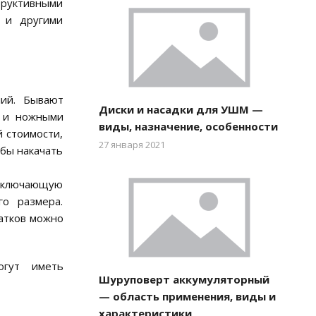
труктивными
и и другими
лий. Бывают
Диски и насадки для УШМ —
, и ножными
виды, назначение, особенности
 стоимости,
27 января 2021
обы накачать
 включающую
го размера.
татков можно
гут иметь
Шуруповерт аккумуляторный
— область применения, виды и
характеристики