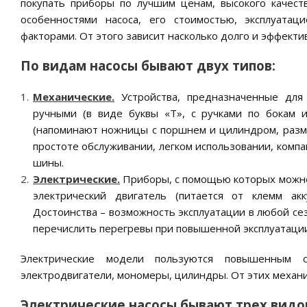
покупать приборы по лучшим ценам, высокого качес
особенностями насоса, его стоимостью, эксплуата
факторами. От этого зависит насколько долго и эффекти
По видам насосы бывают двух типов:
Механические.
Устройства, предназначенные для 
ручными (в виде буквы «Т», с ручками по бокам 
(напоминают ножницы с поршнем и цилиндром, разм
простоте обслуживании, легком использовании, компа
шины.
Электрические.
Приборы, с помощью которых можно 
электрический двигатель (питается от клемм ак
Достоинства – возможность эксплуатации в любой се
перечислить перегревы при повышенной эксплуатаци
Электрические модели пользуются повышенным 
электродвигатели, мономеры, цилиндры. От этих механи
Электрические насосы бывают трех видо