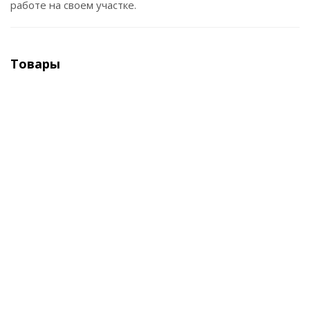
работе на своем участке.
Товары
КП 5005 Коннектор для микротрубки
шестиконечный 5мм
Достаточно