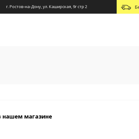
г. Ростов-на-Дону, ул. Каширская, 9г стр 2
Б
в нашем магазине