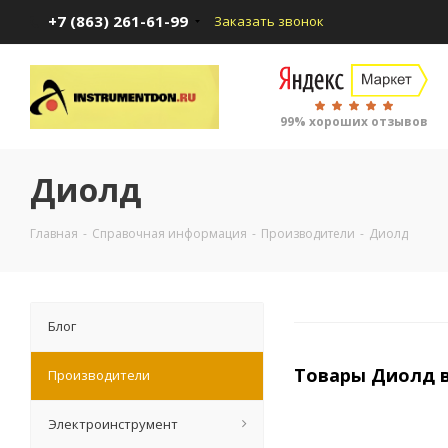
+7 (863) 261-61-99
Заказать звонок
99% хороших отзывов
Диолд
Главная
-
Справочная информация
-
Производители
-
Диолд
Блог
Товары Диолд 
Производители
Электроинструмент