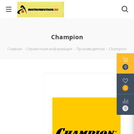
Champion
Главная
-
Справочная информация
-
Производители
-
Champion
0
0
0