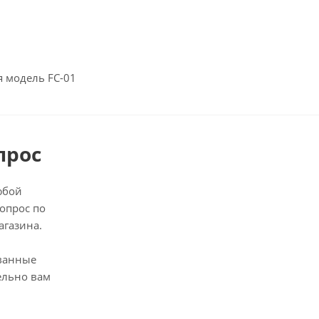
 модель FC-01
прос
юбой
опрос по
агазина.
ванные
ельно вам