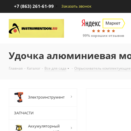
+7 (863) 261-61-99
Заказать звонок
99% хороших отзывов
Удочка алюминиевая мо
Главная
-
Каталог
-
Все для сада
-
Опрыскиватель комплектующие
Электроинструмент
ЗАПЧАСТИ
Аккумуляторный