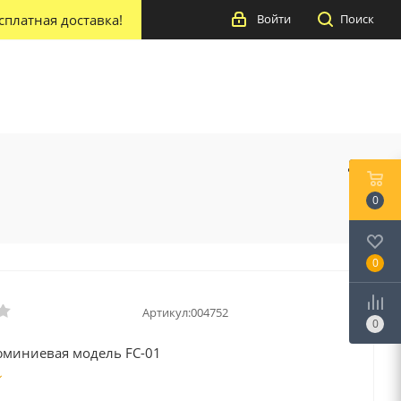
сплатная доставка!
Войти
Поиск
0
0
Артикул:
004752
0
юминиевая модель FC-01