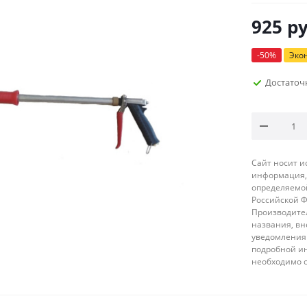
925
ру
-
50
%
Эко
Достаточ
Сайт носит 
информация, 
определяемой
Российской 
Производител
названия, вн
уведомления 
подробной ин
необходимо 