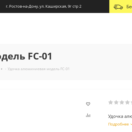
г. Ростов-на-Дону, ул. Каширская, 9г стр 2
Бе
дель FC-01
-
Удочка алюминиевая модель FC-01
Удочка ал
Подробнее