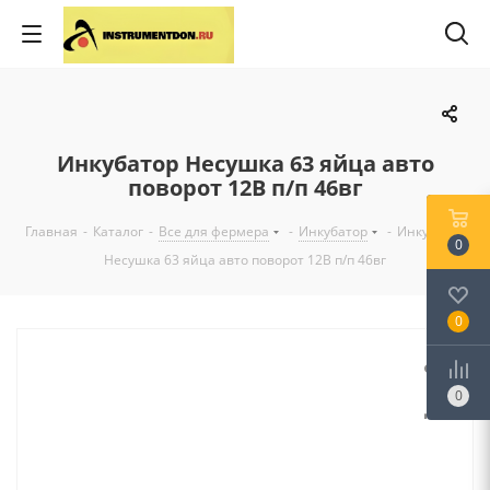
Инкубатор Несушка 63 яйца авто
поворот 12В п/п 46вг
Главная
-
Каталог
-
Все для фермера
-
Инкубатор
-
Инкубатор
0
Несушка 63 яйца авто поворот 12В п/п 46вг
0
0