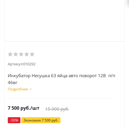
Артикул:
010292
Инкубатор Несушка 63 яйца авто поворот 12В п/п
46вг
Подробнее
7 500
руб.
/шт
15 000
руб.
-
50
%
Экономия
7 500
руб.