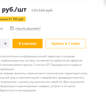
5
руб.
/шт
123 530
руб.
номия
61 765
руб.
но
Нашли дешевле?
В корзину
Купить в 1 клик
исключительно информационный характер и никакая
опубликованная на нём, не является публичной офертой,
 положениями пункта 2 статьи 437 Гражданского кодекса
Федерации.
и вправе вносить изменения в технические характеристики,
ешний вид и комплектацию товаров без предварительного
покупателя с целью улучшения его свойств. Для получения
формации о реализуемых товарах, услугах и их цене
обратиться к менеджерам