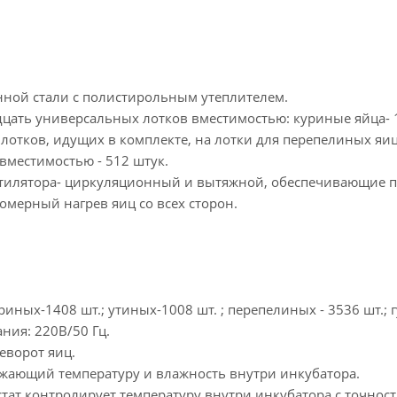
нной стали с полистирольным утеплителем.
дцать универсальных лотков вместимостью: куриные яйца- 1
отков, идущих в комплекте, на лотки для перепелиных яиц
вместимостью - 512 штук.
тилятора- циркуляционный и вытяжной, обеспечивающие п
мерный нагрев яиц со всех сторон.
риных-1408 шт.; утиных-1008 шт. ; перепелиных - 3536 шт.; 
ния: 220В/50 Гц.
еворот яиц.
ажающий температуру и влажность внутри инкубатора.
ат контролирует температуру внутри инкубатора с точност