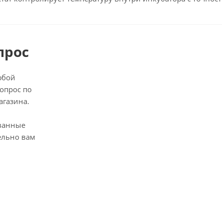
прос
юбой
опрос по
агазина.
ванные
ельно вам