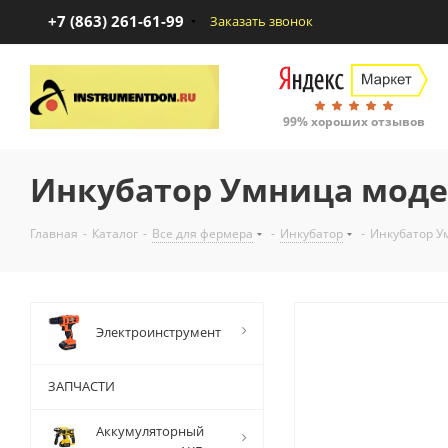
+7 (863) 261-61-99
Заказать звонок
99% хороших отзывов
Инкубатор Умница моде
Главная
-
Каталог
-
Все для фермера
-
Инкубатор
-
Инкубатор У
Электроинструмент
ЗАПЧАСТИ
Аккумуляторный