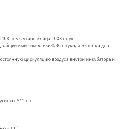
408 штук, утиные яйца-1008 штук.
, общей вместимостью-3536 штуки, и на лотки для
остоянную циркуляцию воздуха внутри инкубатора и
гусиных-512 шт.
ью ±0,1˚С.