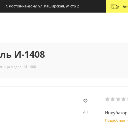
г. Ростов-на-Дону, ул. Каширская, 9г стр 2
Бе
ль И-1408
мница модель И-1408
Инкубатор
Подробнее