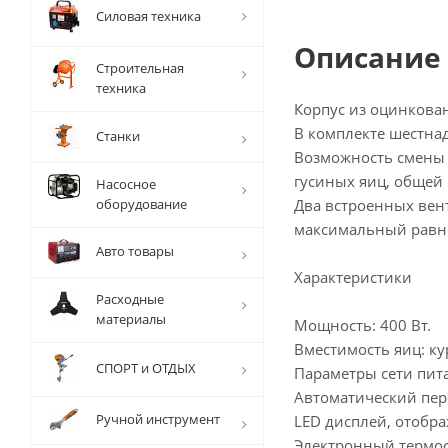
Силовая техника
Описание
Строительная
техника
Корпус из оцинкова
В комплекте шестна
Станки
Возможность смены л
гусиных яиц, общей 
Насосное
оборудование
Два встроенных вен
максимальный равно
Авто товары
Характеристики
Расходные
материалы
Мощность: 400 Вт.
Вместимость яиц: ку
СПОРТ и ОТДЫХ
Параметры сети пита
Автоматический пер
Ручной инструмент
LED дисплей, отобр
Электронный термост