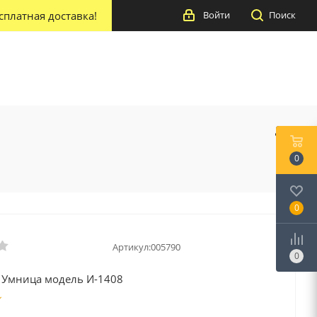
сплатная доставка!
Войти
Поиск
0
0
Артикул:
005790
0
 Умница модель И-1408