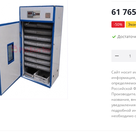
61 76
-
50
%
Эко
Достаточ
Сайт носит 
информация, 
определяемой
Российской 
Производител
названия, вн
уведомления 
подробной ин
необходимо 