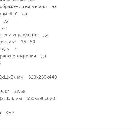
зображения на металл да
нкам ЧПУ да
а да
 да
анели управления да
ок, мм² 35 - 50
еля, м 4
 транспортировки да
S
(ДхШхВ), мм 520х230х440
ке, кг 32,68
 ДхШхВ, мм 650x390x620
ва КНР