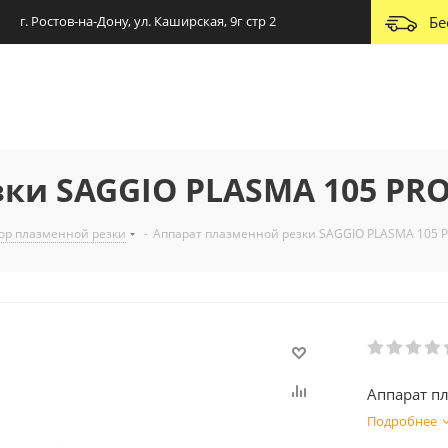
г. Ростов-на-Дону, ул. Каширская, 9г стр 2
Бе
ки SAGGIO PLASMA 105 PR
ор плазменной резки
-
Аппарат плазменной резки SAGGIO PLASMA 105 
Аппарат п
Подробнее