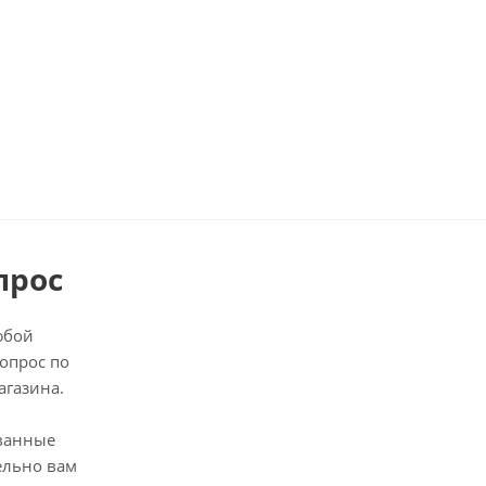
прос
юбой
опрос по
агазина.
ванные
ельно вам