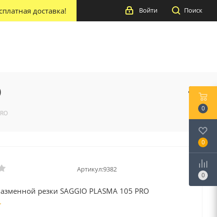
сплатная доставка!
Войти
Поиск
O
0
PRO
0
Артикул:
9382
0
лазменной резки SAGGIO PLASMA 105 PRO