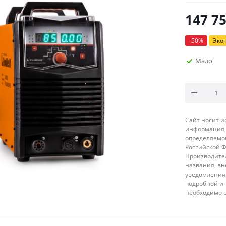
147 7
-
50
%
Эко
Мало
Сайт носит 
информация, 
определяемой
Российской 
Производител
названия, вн
уведомления 
подробной ин
необходимо 