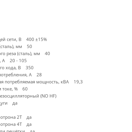
ей сети, В 400 ±15%
(сталь), мм 50
го реза (сталь), мм 40
, А 20 - 105
го хода, В 350
потребления, А 28
я потребляемая мощность, кВА 19,3
 токе, % 60
езосцилляторный (NO HF)
дуги да
мотрона 2T да
мотрона 4T да
или решётки да