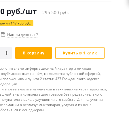
50
руб.
/шт
295 500
руб.
номия
147 750
руб.
Нашли дешевле?
В корзину
Купить в 1 клик
исключительно информационный характер и никакая
опубликованная на нём, не является публичной офертой,
 положениями пункта 2 статьи 437 Гражданского кодекса
Федерации.
и вправе вносить изменения в технические характеристики,
ешний вид и комплектацию товаров без предварительного
покупателя с целью улучшения его свойств. Для получения
формации о реализуемых товарах, услугах и их цене
обратиться к менеджерам