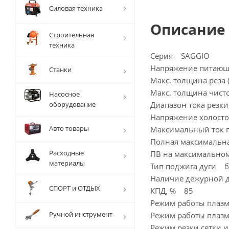
Силовая техника
Описание
Строительная
техника
Серия SAGGIO
Напряжение питающ
Станки
Макс. толщина реза 
Макс. толщина чисто
Насосное
оборудование
Диапазон тока резки
Напряжение холосто
Авто товары
Максимальный ток 
Полная максимальна
Расходные
ПВ на максимальном
материалы
Тип поджига дуги б
Наличие дежурной 
СПОРТ и ОТДЫХ
КПД, % 85
Режим работы плаз
Ручной инструмент
Режим работы плаз
Режим резки сетки 