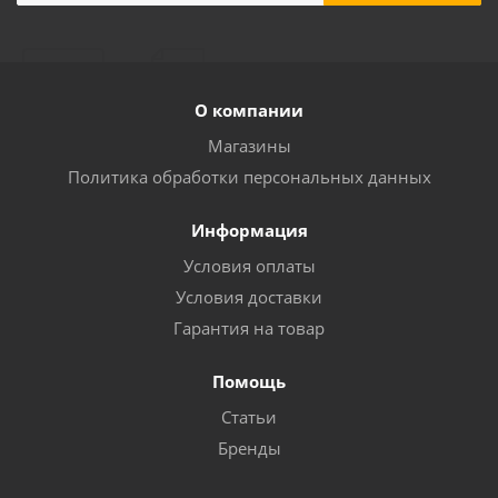
Аппарат аргонодуговой сварки FoxWeld SAGGIO
TIG 180 DC Pulse Digital
О компании
Достаточно
Магазины
Политика обработки персональных данных
Информация
Условия оплаты
Условия доставки
Гарантия на товар
Помощь
Аппарат аргонодуговой сварки FoxWeld SAGGIO
Статьи
TIG 200 DC Pulse Digital
Бренды
Достаточно