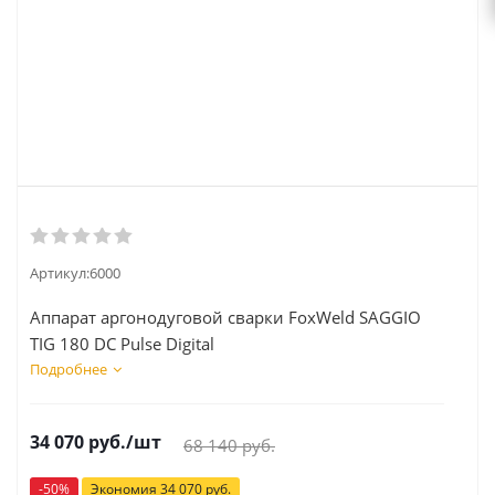
Артикул:
6000
Аппарат аргонодуговой сварки FoxWeld SAGGIO
TIG 180 DC Pulse Digital
Подробнее
34 070
руб.
/шт
68 140
руб.
-
50
%
Экономия
34 070
руб.