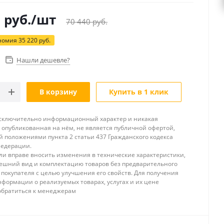
0
руб.
/шт
70 440
руб.
номия
35 220
руб.
Нашли дешевле?
В корзину
Купить в 1 клик
исключительно информационный характер и никакая
опубликованная на нём, не является публичной офертой,
 положениями пункта 2 статьи 437 Гражданского кодекса
Федерации.
и вправе вносить изменения в технические характеристики,
ешний вид и комплектацию товаров без предварительного
покупателя с целью улучшения его свойств. Для получения
формации о реализуемых товарах, услугах и их цене
обратиться к менеджерам