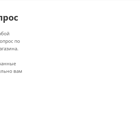
прос
юбой
опрос по
агазина.
ванные
ельно вам