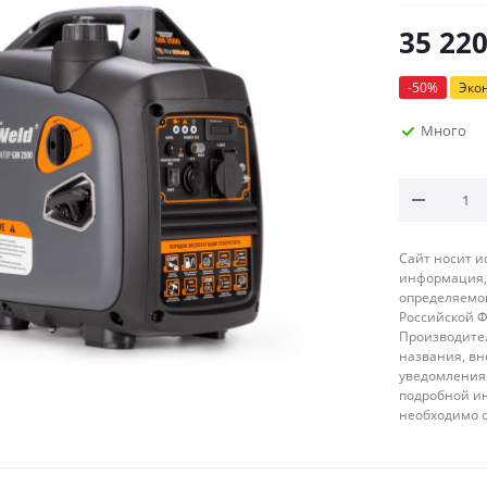
35 22
-
50
%
Эко
Много
Сайт носит 
информация, 
определяемой
Российской 
Производител
названия, вн
уведомления 
подробной ин
необходимо 