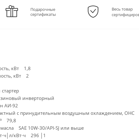
Весь товар
Подарочные
сертификаты
сертифициро
сть, кВт 1,8
ость, кВт 2
 стартер
нзиновый инверторный
н АИ-92
тактный с принудительным воздушным охлаждением, OHC
м³ 79,8
масла SAE 10W-30/API-SJ или выше
Вт⋅ч│л/кВт⋅ч 296 │1