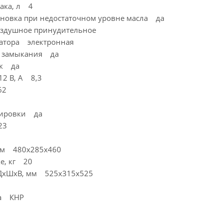
ака, л 4
ановка при недостаточном уровне масла да
здушное принудительное
ратора электронная
о замыкания да
ок да
12 В, А 8,3
62
тировки да
23
 мм 480х285х460
ке, кг 20
 ДхШхВ, мм 525x315x525
ва КНР