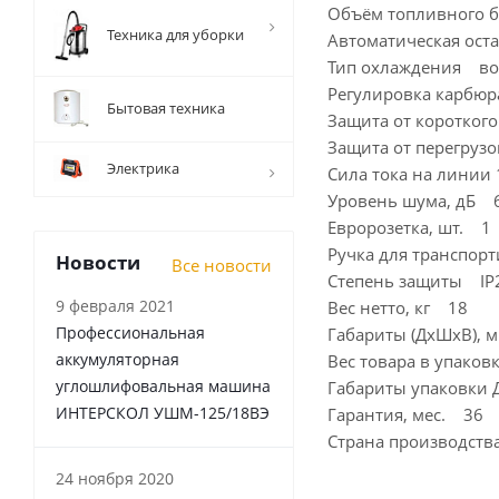
Объём топливного б
Техника для уборки
Автоматическая ост
Тип охлаждения во
Регулировка карбю
Бытовая техника
Защита от коротког
Защита от перегруз
Электрика
Сила тока на линии 
Уровень шума, дБ 
Евророзетка, шт. 1
Ручка для транспор
Новости
Все новости
Степень защиты IP
9 февраля 2021
Вес нетто, кг 18
Профессиональная
Габариты (ДхШхВ),
аккумуляторная
Вес товара в упаков
углошлифовальная машина
Габариты упаковки
ИНТЕРСКОЛ УШМ-125/18ВЭ
Гарантия, мес. 36
Страна производст
24 ноября 2020