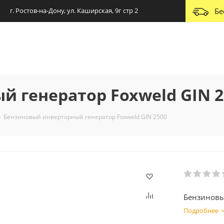
г. Ростов-на-Дону, ул. Каширская, 9г стр 2
Бе
 генератор Foxweld GIN 2
-
Бензиновый инверторный генератор Foxweld GIN 2500
Бензиновы
Подробнее