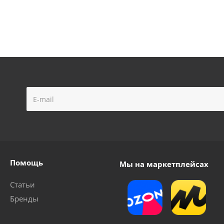
я на триммера черная М10х1.25 мм левая резьба
Достаточно
Помощь
Мы на маркетплейсах
для триммера универсальная Паук (Алюминий, тип - Механ
Статьи
Много
Бренды