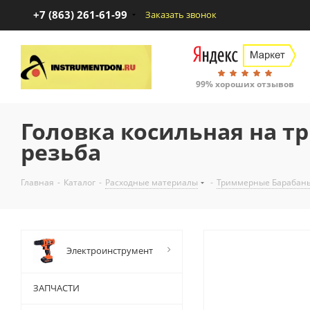
+7 (863) 261-61-99
Заказать звонок
99% хороших отзывов
Головка косильная на т
резьба
Главная
-
Каталог
-
Расходные материалы
-
Триммерные Барабаны
Электроинструмент
ЗАПЧАСТИ