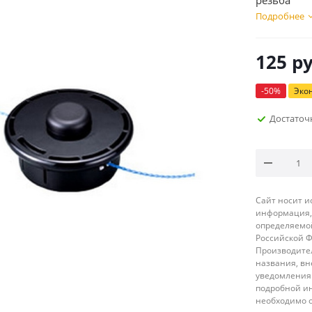
резьба
Подробнее
125
ру
-
50
%
Эко
Достаточ
Сайт носит 
информация, 
определяемой
Российской 
Производител
названия, вн
уведомления 
подробной ин
необходимо 