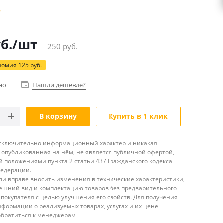
б.
/шт
250
руб.
номия
125
руб.
но
Нашли дешевле?
В корзину
Купить в 1 клик
исключительно информационный характер и никакая
опубликованная на нём, не является публичной офертой,
 положениями пункта 2 статьи 437 Гражданского кодекса
Федерации.
и вправе вносить изменения в технические характеристики,
ешний вид и комплектацию товаров без предварительного
покупателя с целью улучшения его свойств. Для получения
формации о реализуемых товарах, услугах и их цене
обратиться к менеджерам