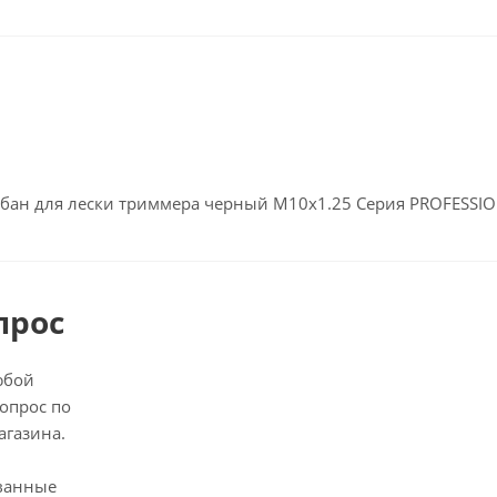
бан для лески триммера черный М10х1.25 Серия PROFESSI
прос
юбой
опрос по
агазина.
ванные