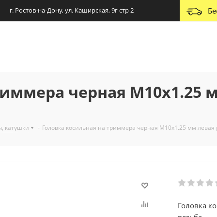
г. Ростов-на-Дону, ул. Каширская, 9г стр 2
Бе
риммера черная М10х1.25 
, катушки
-
Головка косильная на триммера черная М10х1.25 мм левая 
Головка к