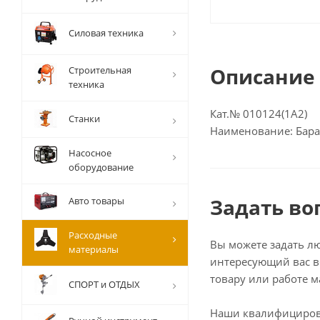
Силовая техника
Описание
Строительная
техника
Кат.№ 010124(1A2)
Станки
Наименование: Бара
Насосное
оборудование
Задать во
Авто товары
Расходные
Вы можете задать л
материалы
интересующий вас в
товару или работе м
СПОРТ и ОТДЫХ
Наши квалифициро