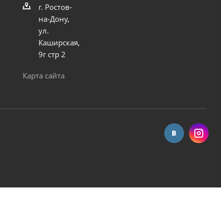
г. Ростов-
на-Дону,
ул.
Каширская,
9г стр 2
Карта сайта
стан. гайка 010124(18A) 852