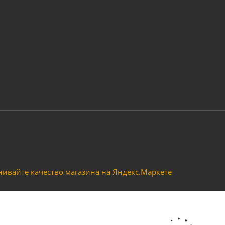
 триммера тип Р35, аналог Партнер ULTRA PRO на барабане у
Много