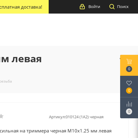
сплатная доставка!
Войти
Поиск
мм левая
0
резьба
0
0
Артикул:
010124 (1А2) черная
осильная на триммера черная М10х1.25 мм левая