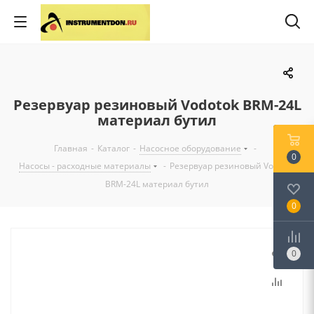
Резервуар резиновый Vodotok ВRM-24L
материал бутил
Главная
-
Каталог
-
Насосное оборудование
-
0
Насосы - расходные материалы
-
Резервуар резиновый Vodotok
ВRM-24L материал бутил
0
0