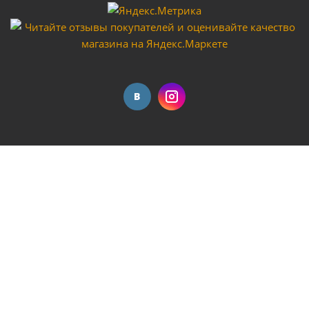
Штуцер пластиковый "Vodotok" модель DN20
Много
Штуцер "Vodotok" модель 2055-1"новый
полипропиленовый материал