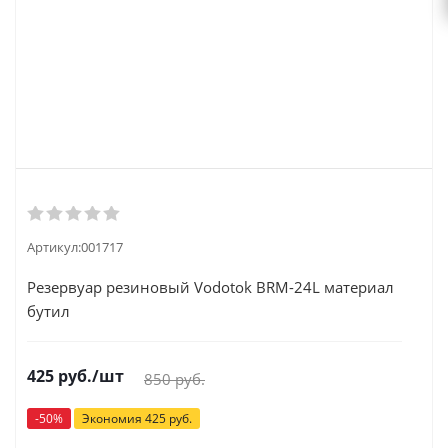
Артикул:
001717
Резервуар резиновый Vodotok ВRM-24L материал
бутил
425
руб.
/шт
850
руб.
-
50
%
Экономия
425
руб.