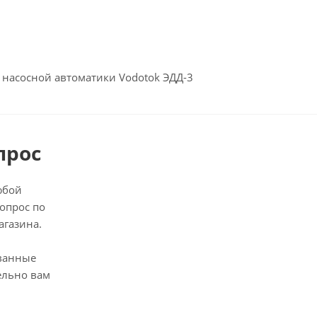
 насосной автоматики Vodotok ЭДД-3
прос
юбой
опрос по
агазина.
ванные
ельно вам