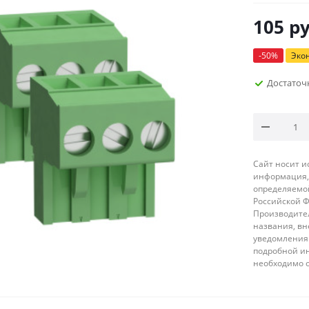
105
ру
-
50
%
Эко
Достаточ
Сайт носит 
информация, 
определяемой
Российской 
Производител
названия, вн
уведомления 
подробной ин
необходимо 