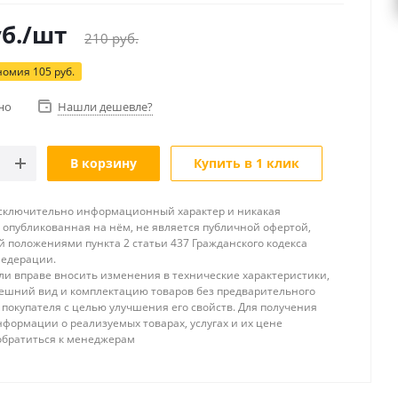
б.
/шт
210
руб.
номия
105
руб.
но
Нашли дешевле?
В корзину
Купить в 1 клик
исключительно информационный характер и никакая
опубликованная на нём, не является публичной офертой,
 положениями пункта 2 статьи 437 Гражданского кодекса
Федерации.
и вправе вносить изменения в технические характеристики,
ешний вид и комплектацию товаров без предварительного
покупателя с целью улучшения его свойств. Для получения
формации о реализуемых товарах, услугах и их цене
обратиться к менеджерам