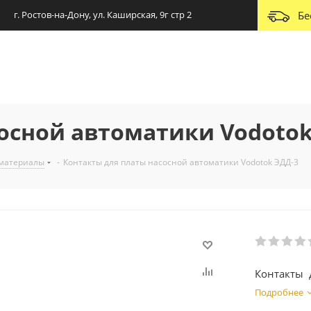
г. Ростов-на-Дону, ул. Каширская, 9г стр 2
Бе
осной автоматики Vodotok
 материалы
-
Контакты для платы насосной автоматики Vodotok ЭДД-3
Контакты 
Подробнее