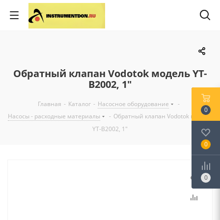
Обратный клапан Vodotok модель YT-
В2002, 1"
Главная
-
Каталог
-
Насосное оборудование
-
0
Насосы - расходные материалы
-
Обратный клапан Vodotok модель
YT-В2002, 1"
0
0