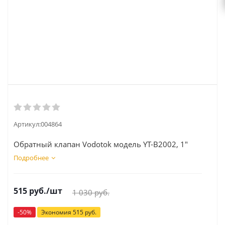
Артикул:
004864
Обратный клапан Vodotok модель YT-В2002, 1"
Подробнее
515
руб.
/шт
1 030
руб.
-
50
%
Экономия
515
руб.