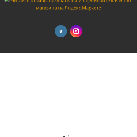
Штуцер пластиковый "Vodotok" модель DN20
Достаточно
Штуцер "Vodotok" модель 2055-1"новый
полипропиленовый материал
Достаточно