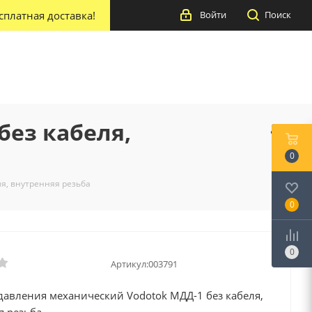
сплатная доставка!
Войти
Поиск
без кабеля,
0
ля, внутренняя резьба
0
0
Артикул:
003791
давления механический Vodotok МДД-1 без кабеля,