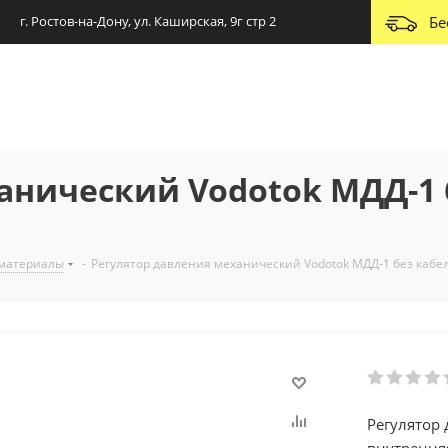
г. Ростов-на-Дону, ул. Каширская, 9г стр 2
Бе
анический Vodotok МДД-1 
 материалы
-
Регулятор давления механический Vodotok МДД-1 без кабе
Регулятор 