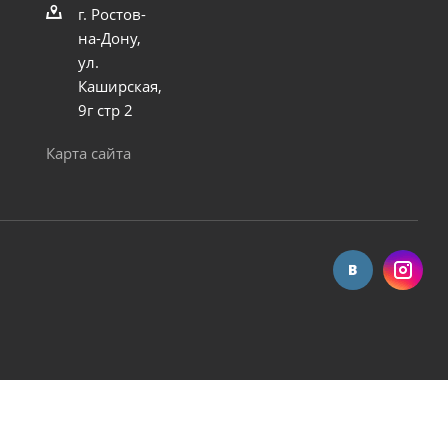
г. Ростов-
на-Дону,
ул.
Каширская,
9г стр 2
Карта сайта
ok модель X15G-15, X15GR-15