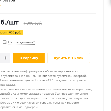
я резьба
б.
/шт
1 300
руб.
номия
650
руб.
Нашли дешевле?
В корзину
Купить в 1 клик
исключительно информационный характер и никакая
опубликованная на нём, не является публичной офертой,
 положениями пункта 2 статьи 437 Гражданского кодекса
Федерации.
и вправе вносить изменения в технические характеристики,
ешний вид и комплектацию товаров без предварительного
покупателя с целью улучшения его свойств. Для получения
формации о реализуемых товарах, услугах и их цене
обратиться к менеджерам