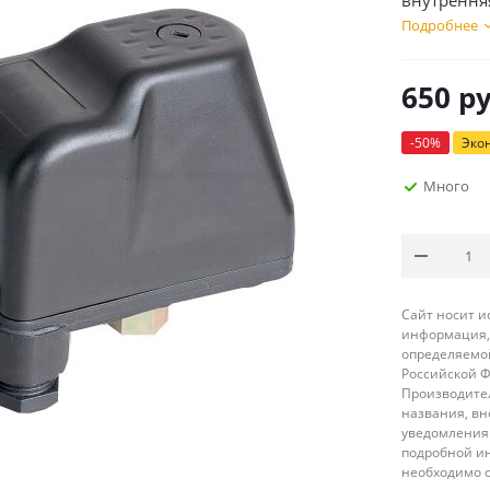
внутрення
Подробнее
650
ру
-
50
%
Эко
Много
Сайт носит 
информация, 
определяемой
Российской 
Производител
названия, вн
уведомления 
подробной ин
необходимо 