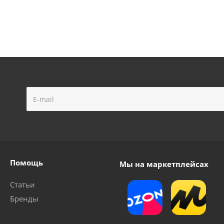
Крыльчатка для насосов "LEO" серий EMH4 -2 №40042776
Много
Помощь
Мы на маркетплейсах
Статьи
Бренды