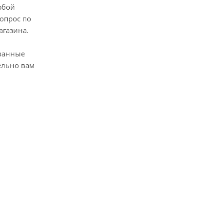
юбой
опрос по
агазина.
ванные
ельно вам