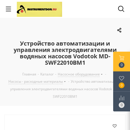
Устройство автоматизации и
управления электродвигателями
водяных насосов Vodotok MD-
SWF22010BM1
0
Главная
-
Каталог
-
Насосное оборудование
-
Насосы - расходные материалы
-
Устройство автоматизации и
0
управления электродвигателями водяных насосов Vodotok MD-
SWF22010BM1
0