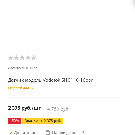
Артикул:
010677
Датчик модель Vodotok SI101- 0-16bar
Подробнее
2 375
руб.
/шт
4 750
руб.
-
50
%
Экономия
2 375
руб.
Достаточно
Нашли дешевле?