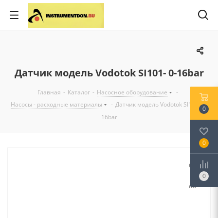
Датчик модель Vodotok SI101- 0-16bar
Главная
-
Каталог
-
Насосное оборудование
-
Насосы - расходные материалы
-
Датчик модель Vodotok SI101- 0-
0
16bar
0
0