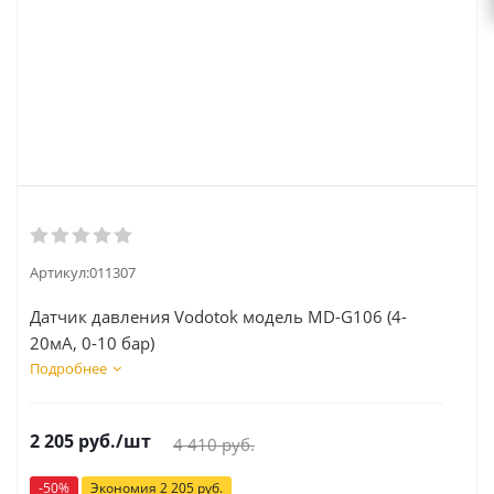
Артикул:
011307
Датчик давления Vodotok модель MD-G106 (4-
20мА, 0-10 бар)
Подробнее
2 205
руб.
/шт
4 410
руб.
-
50
%
Экономия
2 205
руб.