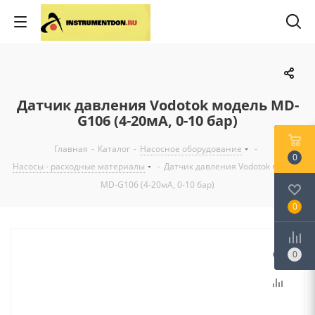
Датчик давления Vodotok модель MD-
G106 (4-20мА, 0-10 бар)
Главная
-
Каталог
-
Насосное оборудование
-
0
Насосы - расходные материалы
-
Датчик давления Vodotok модель
MD-G106 (4-20мА, 0-10 бар)
0
0