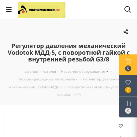
Регулятор давления механический
Vodotok МДД-5, с поворотной гайкой с
внутренней резьбой G3/8
0
Главная
-
Каталог
-
Насосное оборудование
-
Насосы - расходные материалы
-
Регулятор давления
механический Vodotok МДД-5, с поворотной гайкой с внутренней
0
резьбой G3/8
0