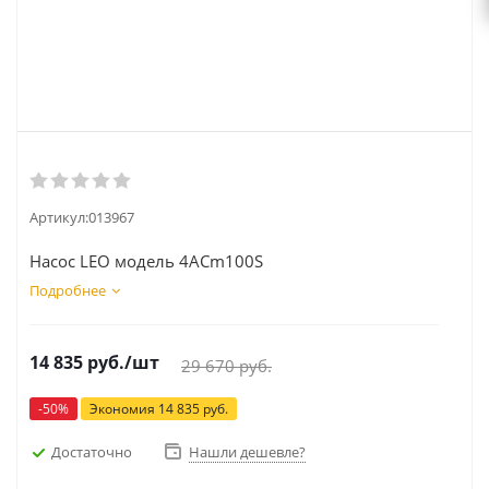
Артикул:
013967
Насос LEO модель 4ACm100S
Подробнее
14 835
руб.
/шт
29 670
руб.
-
50
%
Экономия
14 835
руб.
Достаточно
Нашли дешевле?