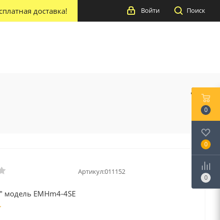
сплатная доставка!
Войти
Поиск
0
0
Артикул:
011152
0
O" модель EMHm4-4SE