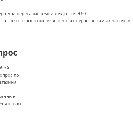
ратура перекачиваемой жидкости: +60 С.
нтное соотношение взвешенных нерастворимых частиц в п
прос
юбой
опрос по
агазина.
ванные
ельно вам