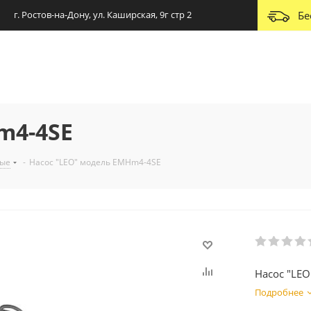
г. Ростов-на-Дону, ул. Каширская, 9г стр 2
Бе
m4-4SE
ные
-
Насос "LEO" модель EMHm4-4SE
Насос "LE
Подробнее