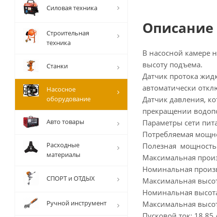
Силовая техника
Описание
Строительная
техника
В насосной камере н
высоту подъема.
Станки
Датчик протока жидк
автоматически откл
Насосное
оборудование
Датчик давления, к
прекращении водоп
Авто товары
Параметры сети пита
Потребляемая мощно
Расходные
Полезная мощность:
материалы
Максимальная произ
Номинальная произв
СПОРТ и ОТДЫХ
Максимальная высот
Номинальная высота
Ручной инструмент
Максимальная высот
Пусковой ток: 18,85 