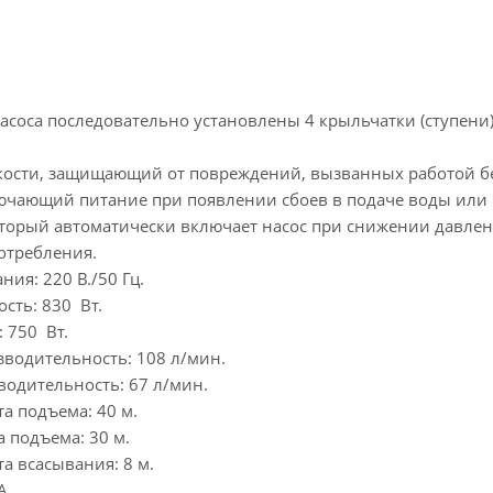
асоса последовательно установлены 4 крыльчатки (ступени
ости, защищающий от повреждений, вызванных работой без в
ючающий питание при появлении сбоев в подаче воды или р
оторый автоматически включает насос при снижении давлен
отребления.
ния: 220 В./50 Гц.
сть: 830 Вт.
 750 Вт.
водительность: 108 л/мин.
одительность: 67 л/мин.
а подъема: 40 м.
 подъема: 30 м.
а всасывания: 8 м.
А.