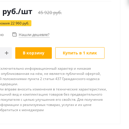
0
руб.
/шт
45 920
руб.
номия
22 960
руб.
но
Нашли дешевле?
В корзину
Купить в 1 клик
исключительно информационный характер и никакая
опубликованная на нём, не является публичной офертой,
 положениями пункта 2 статьи 437 Гражданского кодекса
Федерации.
и вправе вносить изменения в технические характеристики,
ешний вид и комплектацию товаров без предварительного
покупателя с целью улучшения его свойств. Для получения
формации о реализуемых товарах, услугах и их цене
обратиться к менеджерам