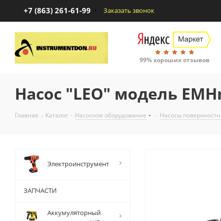
+7 (863) 261-61-99
Заказать звонок
99% хороших отзывов
Насос "LEO" модель EMH
Главная
-
Каталог
-
Насосное оборудование
-
Насосы поверхност
Электроинструмент
ЗАПЧАСТИ
Аккумуляторный