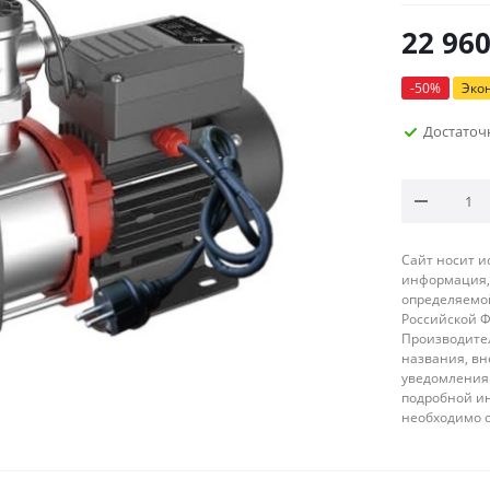
22 96
-
50
%
Эко
Достаточ
Сайт носит 
информация, 
определяемой
Российской 
Производител
названия, вн
уведомления 
подробной ин
необходимо 