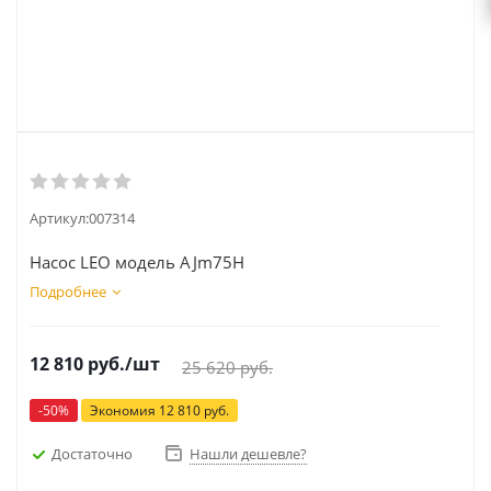
Артикул:
007314
Насос LEO модель AJm75H
Подробнее
12 810
руб.
/шт
25 620
руб.
-
50
%
Экономия
12 810
руб.
Достаточно
Нашли дешевле?