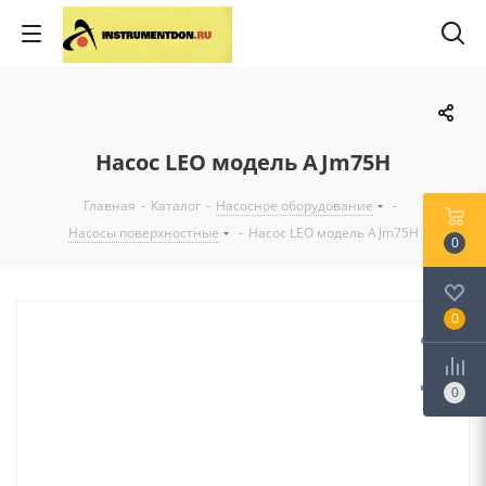
Насос LEO модель AJm75H
Главная
-
Каталог
-
Насосное оборудование
-
Насосы поверхностные
-
Насос LEO модель AJm75H
0
0
0