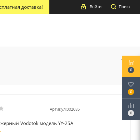
сплатная доставка!
Войти
Поиск
0
0
Артикул:
002685
0
нжерный Vodotok модель YY-25А