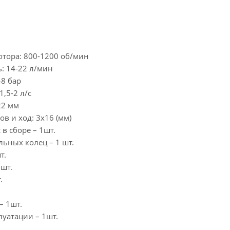
отора: 800-1200 об/мин
: 14-22 л/мин
48 бар
,5-2 л/с
22 мм
в и ход: 3х16 (мм)
 в сборе – 1шт.
ьных колец – 1 шт.
т.
 шт.
.
– 1шт.
луатации – 1шт.