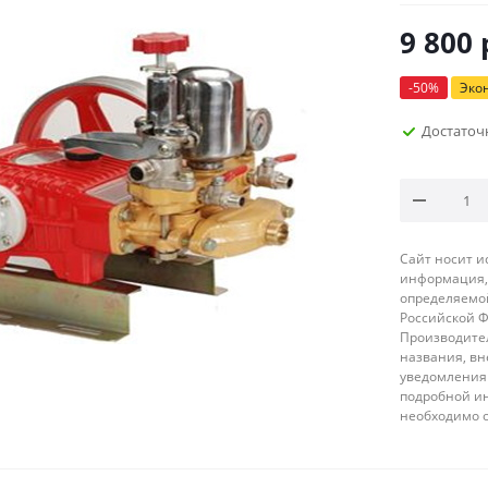
9 800
-
50
%
Эко
Достаточ
Сайт носит 
информация, 
определяемой
Российской 
Производител
названия, вн
уведомления 
подробной ин
необходимо 