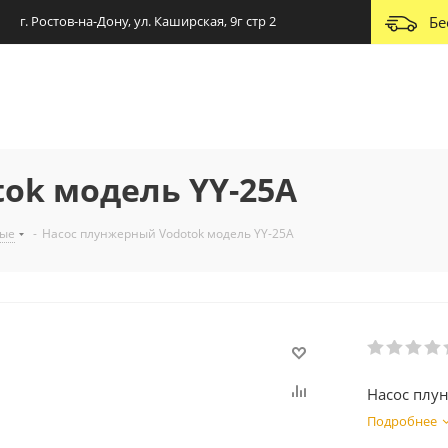
г. Ростов-на-Дону, ул. Каширская, 9г стр 2
Бе
ok модель YY-25А
ные
-
Насос плунжерный Vodotok модель YY-25А
Насос плу
Подробнее