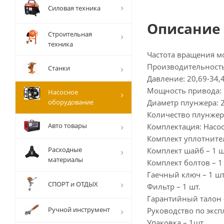
Силовая техника
Описание
Строительная
техника
Частота вращения м
Производительность
Станки
Давление: 20,69-34,
Мощность привода: 1
Насосное
оборудование
Диаметр плунжера: 
Количество плунжеро
Авто товары
Комплектация: Насос
Комплект уплотнител
Расходные
Комплект шайб – 1 ш
материалы
Комплект болтов – 1
Гаечный ключ – 1 шт
СПОРТ и ОТДЫХ
Фильтр – 1 шт.
Гарантийный талон 
Ручной инструмент
Руководство по эксп
Упаковка – 1шт.