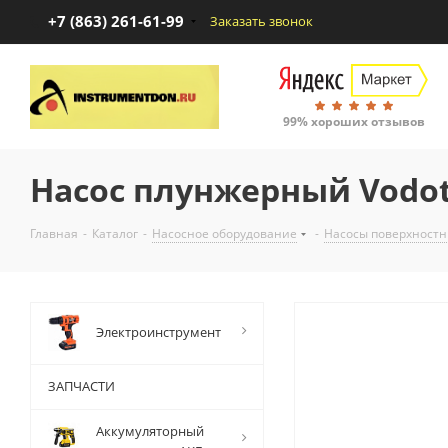
+7 (863) 261-61-99
Заказать звонок
99% хороших отзывов
Насос плунжерный Vodot
Главная
-
Каталог
-
Насосное оборудование
-
Насосы поверхност
Электроинструмент
ЗАПЧАСТИ
Аккумуляторный