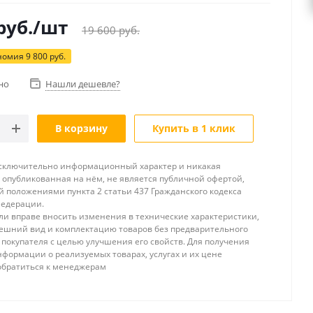
руб.
/шт
19 600
руб.
номия
9 800
руб.
но
Нашли дешевле?
В корзину
Купить в 1 клик
исключительно информационный характер и никакая
опубликованная на нём, не является публичной офертой,
 положениями пункта 2 статьи 437 Гражданского кодекса
Федерации.
и вправе вносить изменения в технические характеристики,
ешний вид и комплектацию товаров без предварительного
покупателя с целью улучшения его свойств. Для получения
формации о реализуемых товарах, услугах и их цене
обратиться к менеджерам