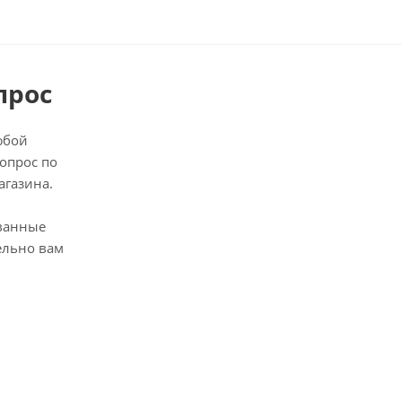
прос
юбой
опрос по
агазина.
ванные
ельно вам