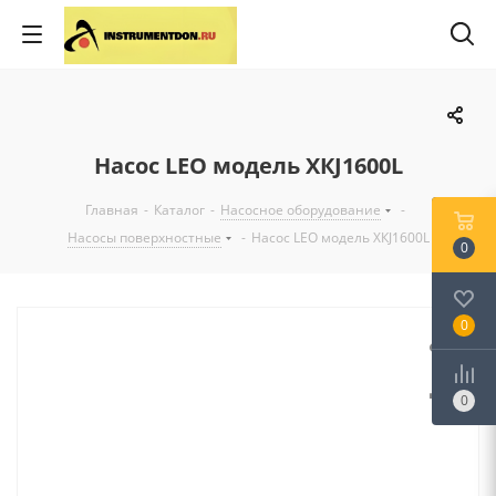
Насос LEO модель XКJ1600L
Главная
-
Каталог
-
Насосное оборудование
-
Насосы поверхностные
-
Насос LEO модель XКJ1600L
0
0
0