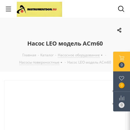
Насос LEO модель ACm60
Главная
-
Каталог
-
Насосное оборудование
-
Насосы поверхностные
-
Насос LEO модель ACm60
0
0
0