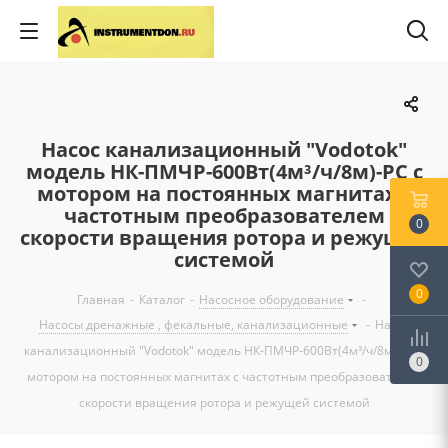
Насос канализационный "Vodotok"
модель НК-ПМЧР-600Вт(4м³/ч/8м)-РС с
мотором на постоянных магнитах с
частотным преобразователем
0
скорости вращения ротора и режущей
системой
0
Главная
-
Каталог
-
Насосное оборудование
-
Насосы дренажные , фекальные, канализационные
-
Насос
канализационный "Vodotok" модель НК-ПМЧР-600Вт(4м³/ч/8м)-РС с
0
мотором на постоянных магнитах с частотным преобразователем
скорости вращения ротора и режущей системой