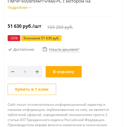
ПМЧР-600Вт(4м³/ч/8м)-РС с мотором на
постоянных магнитах с частотным
Подробнее
преобразователем скорости вращения ротора и
режущей системой
51 630
руб.
/шт
103 260
руб.
-
50
%
Экономия
51 630
руб.
Достаточно
Нашли дешевле?
В корзину
Купить в 1 клик
Сайт носит исключительно информационный характер и
никакая информация, опубликованная на нём, не является
публичной офертой, определяемой положениями пункта 2
статьи 437 Гражданского кодекса Российской Федерации.
Производители вправе вносить изменения в технические