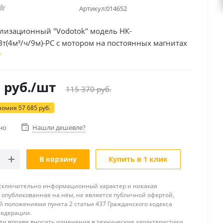
Артикул:
014652
ализационный "Vodotok" модель НК-
т(4м³/ч/9м)-РС с мотором на постоянных магнитах
ым преобразователем скорости вращения ротора и
истемой
5
руб.
/шт
115 370
руб.
номия
57 685
руб.
но
Нашли дешевле?
В корзину
Купить в 1 клик
исключительно информационный характер и никакая
опубликованная на нём, не является публичной офертой,
 положениями пункта 2 статьи 437 Гражданского кодекса
Федерации.
и вправе вносить изменения в технические характеристики,