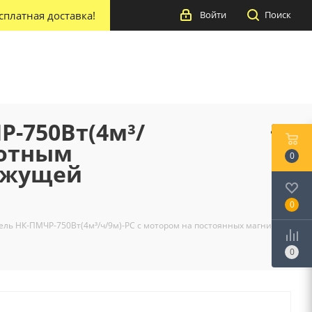
сплатная доставка!
Войти
Поиск
Р-750Вт(4м³/
тотным
0
режущей
0
ль НК-ПМЧР-750Вт(4м³/ч/9м)-РС с мотором на постоянных магнитах с
0