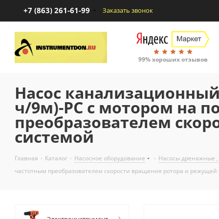
+7 (863) 261-61-99
Заказать звонок
99% хороших отзывов
Насос канализационный 
ч/9м)-РС с мотором на 
преобразователем скор
системой
Главная
-
Каталог
-
Насосное оборудование
-
Насосы дренажные ,
частотным преобразователем скорости вращения ротора и режущей