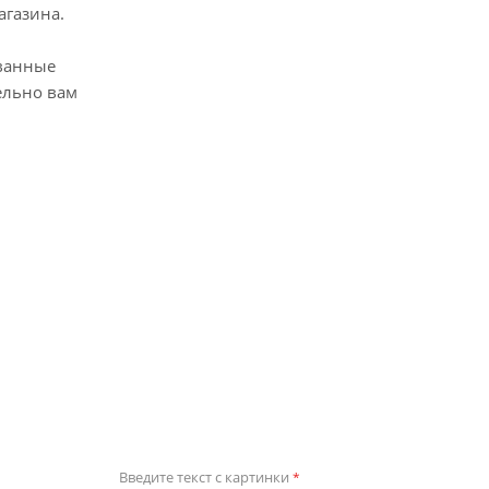
агазина.
ванные
ельно вам
Введите текст с картинки
*