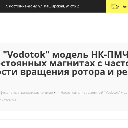
г. Ростов-на-Дону, ул. Каширская, 9г стр 2
Бе
"Vodotok" модель НК-ПМЧ
постоянных магнитах с час
ости вращения ротора и 
 фекальные, канализационные
-
Насос канализационный "Vodotok" моде
 системой