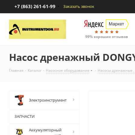
+7 (863) 261-61-99
Заказать звонок
99% хороших отзывов
Насос дренажный DONGYI
Главная
-
Каталог
-
Насосное оборудование
-
Насосы дренажные ,
Электроинструмент
ЗАПЧАСТИ
Аккумуляторный