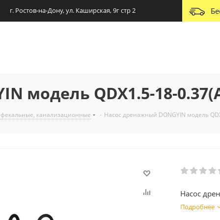
г. Ростов-на-Дону, ул. Каширская, 9г стр 2
Бе
N модель QDX1.5-18-0.37(
 фекальные, канализационные
-
Насос дренажный DONGYIN модель QDX1
Насос дре
Подробнее