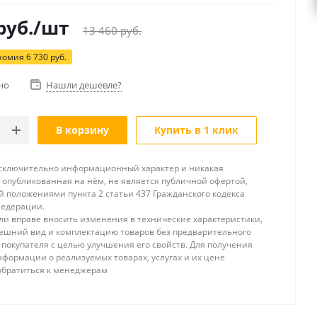
руб.
/шт
13 460
руб.
номия
6 730
руб.
но
Нашли дешевле?
В корзину
Купить в 1 клик
исключительно информационный характер и никакая
опубликованная на нём, не является публичной офертой,
 положениями пункта 2 статьи 437 Гражданского кодекса
Федерации.
и вправе вносить изменения в технические характеристики,
ешний вид и комплектацию товаров без предварительного
покупателя с целью улучшения его свойств. Для получения
формации о реализуемых товарах, услугах и их цене
обратиться к менеджерам