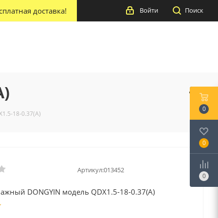
сплатная доставка!
Войти
Поиск
A)
0
.5-18-0.37(A)
0
Артикул:
013452
0
нажный DONGYIN модель QDX1.5-18-0.37(A)