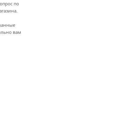
опрос по
агазина.
ванные
ельно вам