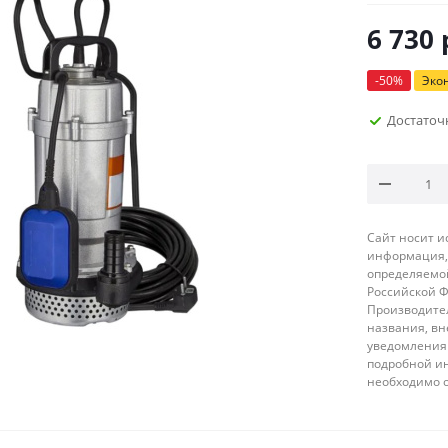
6 730
-
50
%
Эко
Достаточ
Сайт носит 
информация, 
определяемой
Российской 
Производител
названия, вн
уведомления 
подробной ин
необходимо 