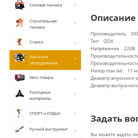
Силовая техника
Описание
Строительная
техника
Производитель DO
Тип QDX
Станки
Напряжение 220В
Производительност
Насосное
оборудование
Производительност
Напор max (м) 17 м
Авто товары
Диаметр впускного 
Диаметр выпускного
Расходные
материалы
СПОРТ и ОТДЫХ
Задать во
Ручной инструмент
Вы можете задать л