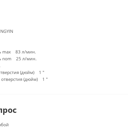
NGYIN
ь max 83 л/мин.
ь nom 25 л/мин.
.
отверстия (дюйм) 1 "
 отверстия (дюйм) 1 "
прос
юбой