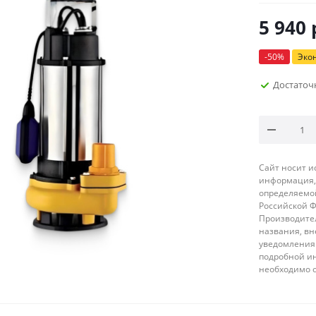
5 940
-
50
%
Эко
Достаточ
Сайт носит 
информация, 
определяемой
Российской 
Производител
названия, вн
уведомления 
подробной ин
необходимо 