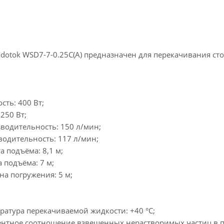
dotok WSD7-7-0.25C(A) предназначен для перекачивания ст
ть: 400 Вт;
250 Вт;
водительность: 150 л/мин;
одительность: 117 л/мин;
 подъёма: 8,1 м;
 подъёма: 7 м;
а погружения: 5 м;
ратура перекачиваемой жидкости: +40 °С;
нтное соотношение взвешенных нерастворимых частиц в п