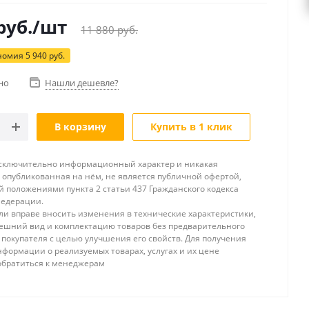
руб.
/шт
11 880
руб.
номия
5 940
руб.
но
Нашли дешевле?
В корзину
Купить в 1 клик
исключительно информационный характер и никакая
опубликованная на нём, не является публичной офертой,
 положениями пункта 2 статьи 437 Гражданского кодекса
Федерации.
и вправе вносить изменения в технические характеристики,
ешний вид и комплектацию товаров без предварительного
покупателя с целью улучшения его свойств. Для получения
формации о реализуемых товарах, услугах и их цене
обратиться к менеджерам