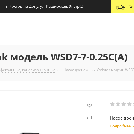
г. Ростов-на-Дону, ул. Каширская, 9г стр 2
Бе
k модель WSD7-7-0.25C(A)
 фекальные, канализационные
-
Насос дренажный Vodotok модель WSD7
Насос дре
Подробнее