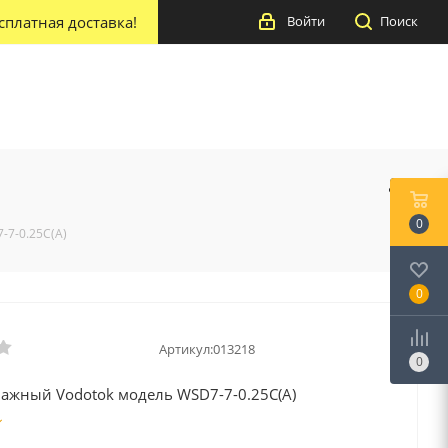
сплатная доставка!
Войти
Поиск
0
-7-0.25C(A)
0
Артикул:
013218
0
нажный Vodotok модель WSD7-7-0.25C(A)