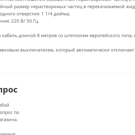
ный размер нерастворимых частиц в перекачиваемой жидк
дного отверстия: 1 1/4 дюйма;
ия: 220 В/ 50 Гц.
ой кабель длиной 8 метров со штепселем европейского типа
авковым выключателем, который автоматически отключает е
прос
юбой
опрос по
агазина.
ванные