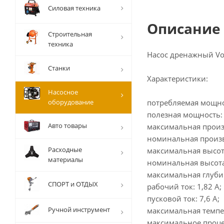
Силовая техника
Описание
Строительная
техника
Насос дренажный Vo
Станки
Характеристики:
Насосное
оборудование
потребляемая мощнос
полезная мощность: 
Авто товары
максимальная произ
номинальная произв
Расходные
максимальная высота
материалы
номинальная высота
максимальная глубин
СПОРТ и ОТДЫХ
рабочий ток: 1,82 А;
пусковой ток: 7,6 А;
Ручной инструмент
максимальная темпе
максимальное проце