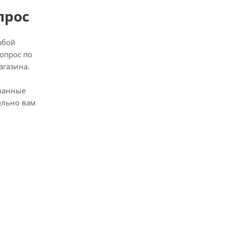
прос
юбой
опрос по
агазина.
ванные
ельно вам