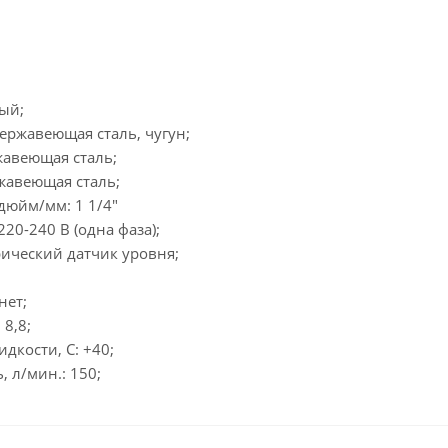
ый;
ержавеющая сталь, чугун;
жавеющая сталь;
жавеющая сталь;
дюйм/мм: 1 1/4"
20-240 В (одна фаза);
рический датчик уровня;
нет;
 8,8;
дкости, С: +40;
 л/мин.: 150;