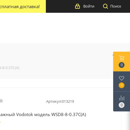
сплатная доставка!
Войти
Поиск
0
-8-0.37C(A)
0
Артикул:
013219
0
нажный Vodotok модель WSD8-8-0.37C(A)