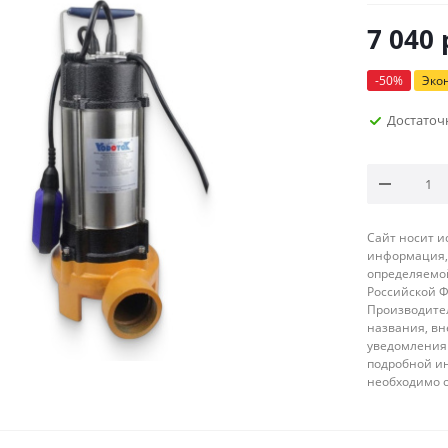
7 040
-
50
%
Эко
Достаточ
Сайт носит 
информация, 
определяемой
Российской 
Производител
названия, вн
уведомления 
подробной ин
необходимо 