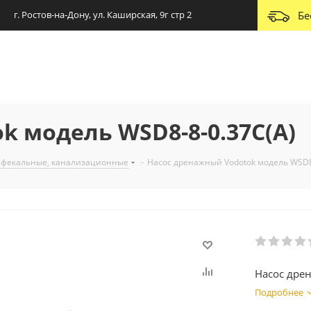
г. Ростов-на-Дону, ул. Каширская, 9г стр 2
Бе
k модель WSD8-8-0.37C(A)
 фекальные, канализационные
-
Насос дренажный Vodotok модель WSD8
Насос дре
Подробнее