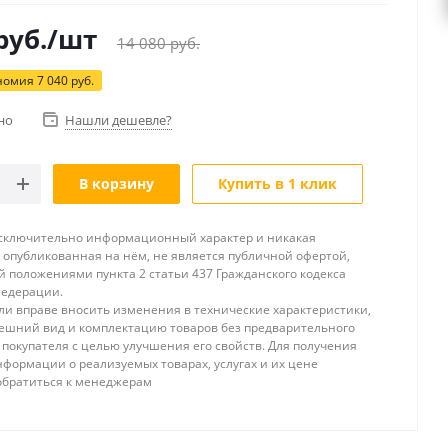
руб.
/шт
14 080
руб.
номия
7 040
руб.
но
Нашли дешевле?
В корзину
Купить в 1 клик
исключительно информационный характер и никакая
опубликованная на нём, не является публичной офертой,
 положениями пункта 2 статьи 437 Гражданского кодекса
Федерации.
и вправе вносить изменения в технические характеристики,
ешний вид и комплектацию товаров без предварительного
покупателя с целью улучшения его свойств. Для получения
формации о реализуемых товарах, услугах и их цене
обратиться к менеджерам