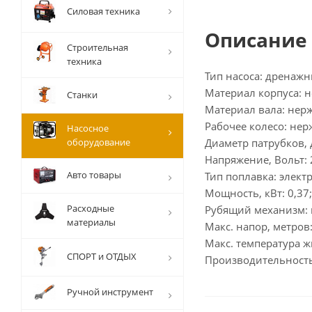
Силовая техника
Описание
Строительная
техника
Тип насоса: дренажн
Материал корпуса: н
Станки
Материал вала: нер
Рабочее колесо: нер
Насосное
оборудование
Диаметр патрубков, 
Напряжение, Вольт: 2
Авто товары
Тип поплавка: элект
Мощность, кВт: 0,37;
Расходные
Рубящий механизм: 
материалы
Макс. напор, метров:
Макс. температура жи
СПОРТ и ОТДЫХ
Производительность,
Ручной инструмент