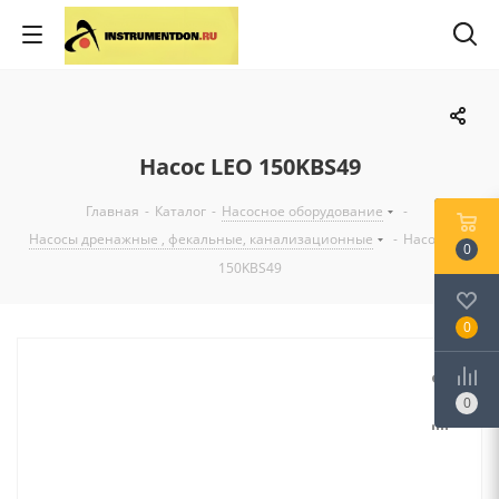
Насос LEO 150KBS49
Главная
-
Каталог
-
Насосное оборудование
-
Насосы дренажные , фекальные, канализационные
-
Насос LEO
0
150KBS49
0
0